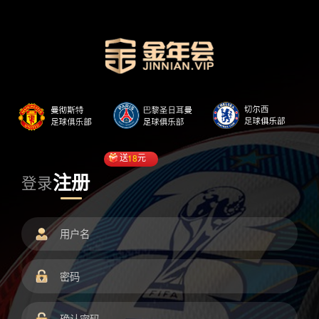
送
18
元
注册
登录